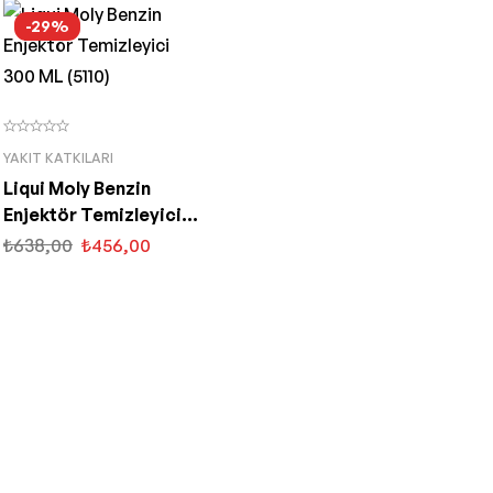
-29%
YAKIT KATKILARI
Liqui Moly Benzin
Enjektör Temizleyici
300 ML (5110)
₺
638,00
₺
456,00