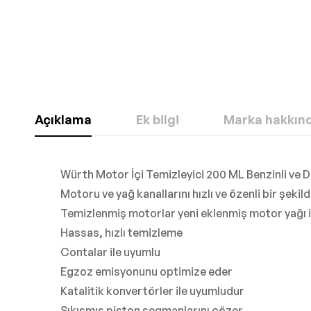
Açıklama
Ek bilgi
Marka hakkın
Würth Motor İçi Temizleyici 200 ML Benzinli ve D
Motoru ve yağ kanallarını hızlı ve özenli bir şekil
Temizlenmiş motorlar yeni eklenmiş motor yağı i
Hassas, hızlı temizleme
Contalar ile uyumlu
Egzoz emisyonunu optimize eder
Katalitik konvertörler ile uyumludur
Sıkışmış piston segmanlarını çözer