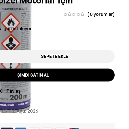
Dizel Motorlar İçin
( 0 yorumlar)
da görüntülüyor
SEPETE EKLE
ŞIMDI SATIN AL
Paylaş
09 - 16 Ağu, 2026