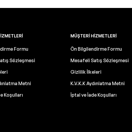
IZMETLERI
MÜŞTERI HIZMETLERI
endirme Formu
Ön Bilgilendirme Formu
atış Sözleşmesi
Mesafeli Satış Sözleşmesi
eleri
Gizlilik İlkeleri
dınlatma Metni
K.V.K.K Aydınlatma Metni
de Koşulları
İptal ve İade Koşulları