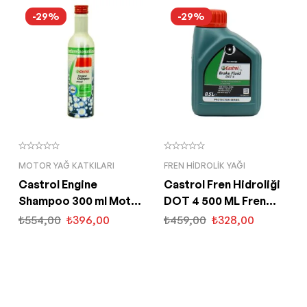
-29%
-29%
MOTOR YAĞ KATKILARI
FREN HIDROLIK YAĞI
Castrol Engine
Castrol Fren Hidroliği
Shampoo 300 ml Motor
DOT 4 500 ML Fren
İç Temizleyici
Hidrolik Yağı
₺
554,00
₺
396,00
₺
459,00
₺
328,00