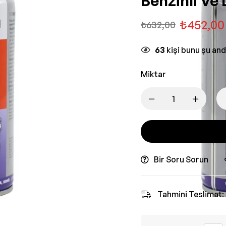
Benzinli Ve 
₺
452,00
₺
632,00
63
kişi bunu şu an
Miktar
Bir Soru Sorun
Tahmini Teslimat: