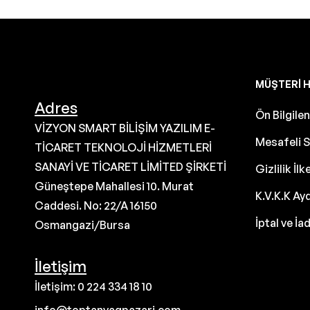
MÜŞTERI H
Adres
Ön Bilgil
VİZYON SMART BİLİŞİM YAZILIM E-
Mesafeli S
TİCARET TEKNOLOJİ HİZMETLERİ
SANAYİ VE TİCARET LİMİTED ŞİRKETİ
Gizlilik İlk
Güneştepe Mahallesi 10. Murat
K.V.K.K Ay
Caddesi. No: 22/A 16150
İptal ve İa
Osmangazi/Bursa
İletişim
İletişim: 0 224 334 18 10