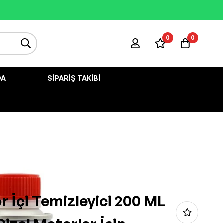
0
0
DA
SIPARIŞ TAKIBI
 İçi Temizleyici 200 ML