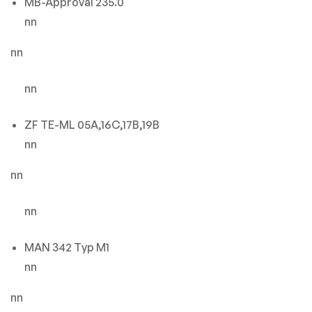
MB-Approval 235.0
nn
nn
nn
ZF TE-ML 05A,16C,17B,19B
nn
nn
nn
MAN 342 Typ M1
nn
nn