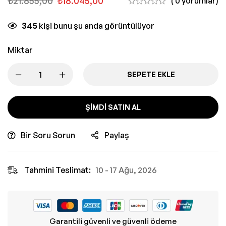
₺
21.855,00
₺
18.045,00
( 0 yorumlar)
345
kişi bunu şu anda görüntülüyor
Miktar
SEPETE EKLE
ŞIMDI SATIN AL
Bir Soru Sorun
Paylaş
Tahmini Teslimat:
10 - 17 Ağu, 2026
Garantili güvenli ve güvenli ödeme