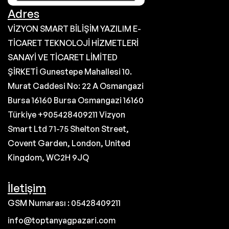
Adres
VİZYON SMART BİLİŞİM YAZILIM E-
TİCARET TEKNOLOJİ HİZMETLERİ
SANAYİ VE TİCARET LİMİTED
ŞİRKETİ Gunestepe Mahallesi 10.
Murat Caddesi No: 22 A Osmangazi
Bursa 16160 Bursa Osmangazi 16160
Türkiye +905428409211 Vizyon
Smart Ltd 71-75 Shelton Street,
Covent Garden, London, United
Kingdom, WC2H 9JQ
İletişim
GSM Numarası : 05428409211
info@toptanyagpazari.com