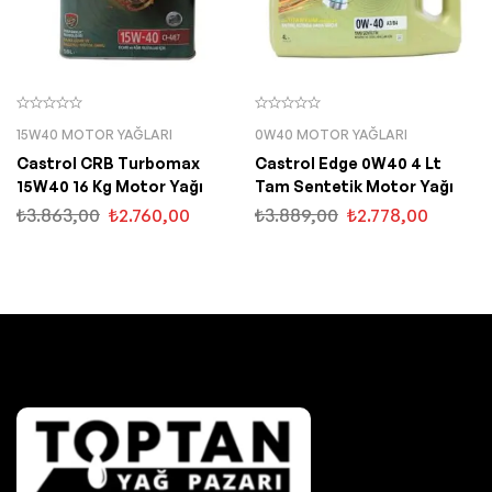
15W40 MOTOR YAĞLARI
0W40 MOTOR YAĞLARI
Castrol CRB Turbomax
Castrol Edge 0W40 4 Lt
15W40 16 Kg Motor Yağı
Tam Sentetik Motor Yağı
₺
3.863,00
₺
2.760,00
₺
3.889,00
₺
2.778,00