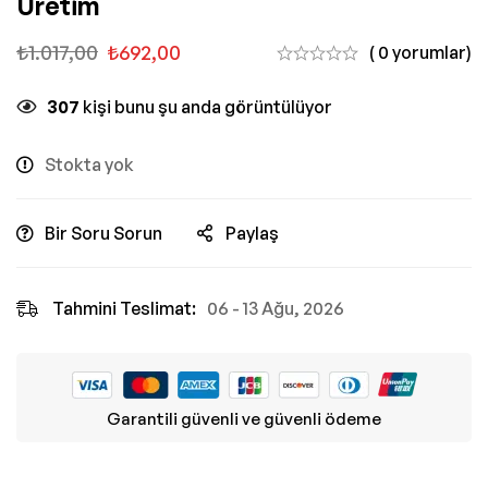
Üretim
₺
1.017,00
₺
692,00
( 0 yorumlar)
307
kişi bunu şu anda görüntülüyor
Stokta yok
Bir Soru Sorun
Paylaş
Tahmini Teslimat:
06 - 13 Ağu, 2026
Garantili güvenli ve güvenli ödeme