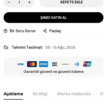
SEPETE EKLE
ŞIMDI SATIN AL
Bir Soru Sorun
Paylaş
Tahmini Teslimat:
08 - 15 Ağu, 2026
Garantili güvenli ve güvenli ödeme
Açıklama
Ek bilgi
Marka hakkında
Değ