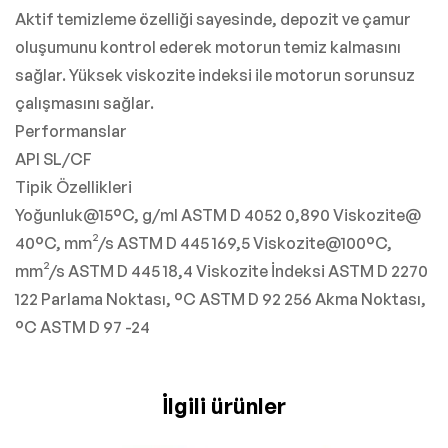
Aktif temizleme özelliği sayesinde, depozit ve çamur
oluşumunu kontrol ederek motorun temiz kalmasını
sağlar. Yüksek viskozite indeksi ile motorun sorunsuz
çalışmasını sağlar.
Performanslar
API SL/CF
Tipik Özellikleri
Yoğunluk@15°C, g/ml ASTM D 4052 0,890 Viskozite@
40°C, mm²/s ASTM D 445 169,5 Viskozite@100°C,
mm²/s ASTM D 445 18,4 Viskozite İndeksi ASTM D 2270
122 Parlama Noktası, °C ASTM D 92 256 Akma Noktası,
°C ASTM D 97 -24
İlgili ürünler