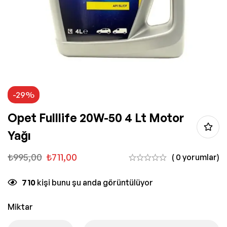
-29%
Opet Fulllife 20W-50 4 Lt Motor
Yağı
₺
995,00
₺
711,00
( 0 yorumlar)
710
kişi bunu şu anda görüntülüyor
Miktar