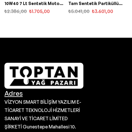
10W40 7 Lt Sentetik Motor
Tam Sentetik Partiküllü
Yağı
Motor Yağı
₺
2.386,00
₺
1.705,00
₺
5.041,00
₺
3.601,00
Adres
VİZYON SMART BİLİŞİM YAZILIM E-
TİCARET TEKNOLOJİ HİZMETLERİ
SANAYİ VE TİCARET LİMİTED
ŞİRKETİ Gunestepe Mahallesi 10.