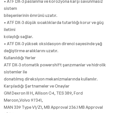
• ATF DX-3 paslanma ve korozyona karşı savunmasız
sistem
bileşenlerinin ömrünü uzatır.
• ATF DX-3 düşük sıcaklıklarda tutarlılığı korur ve güç
iletimi
kolaylığı sağlar.
• ATF DX-3 yüksek oksidasyon direnci sayesinde yağ
değiştirme aralıklarını uzatır.
Kullanıldığı Yerler
ATF DX-3 otomatik powershift şanzımanlar ve hidrolik
sistemler ile
donatılmış direksiyon mekanizmalarında kullanılır.
Karşıladığı Şartnameler ve Onaylar
GM Dexron III H, Allison C4, TES 389, Ford
Mercon,Volvo 97341,
MAN 339 Type V1/Z1, MB Approval 236.1 MB Approval