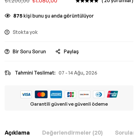
₺
1.200,00
₺
1.080,00
( 20 yorumlar)
875
kişi bunu şu anda görüntülüyor
Stokta yok
Bir Soru Sorun
Paylaş
Tahmini Teslimat:
07 - 14 Ağu, 2026
Garantili güvenli ve güvenli ödeme
Açıklama
Değerlendirmeler (20)
Sorular