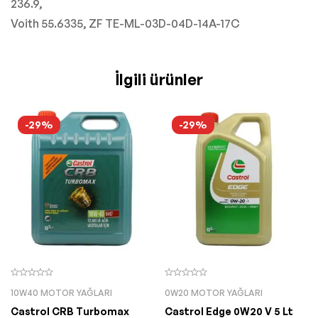
236.9,
Voith 55.6335, ZF TE-ML-03D-04D-14A-17C
İlgili ürünler
-29%
-29%
10W40 MOTOR YAĞLARI
0W20 MOTOR YAĞLARI
Castrol CRB Turbomax
Castrol Edge 0W20 V 5 Lt