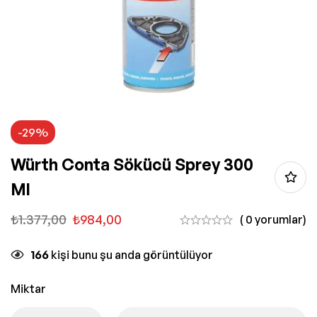
-29%
Würth Conta Sökücü Sprey 300
Ml
₺
1.377,00
₺
984,00
( 0 yorumlar)
166
kişi bunu şu anda görüntülüyor
Miktar