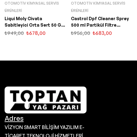
OTOMOTIV KIMYASAL SERVIS
OTOMOTIV KIMYASAL SERVIS
ÜRÜNLERI
ÜRÜNLERI
Liqui Moly Civata
Castrol Dpf Cleaner Sprey
Sabitleyici Orta Sert 50 Gr.
500 ml Partikül Filtre
(3802)
Temizleyici
₺
949,00
₺
678,00
₺
956,00
₺
683,00
Adres
VİZYON SMART BİLİŞİM YAZILIM E-
TİCARET TEKNOLOJİ HİZMETLERİ