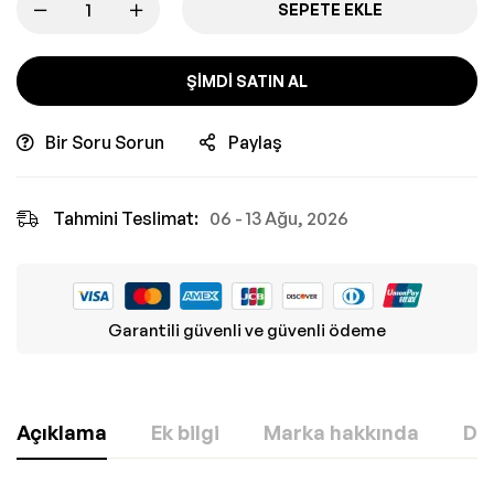
SEPETE EKLE
ŞIMDI SATIN AL
Bir Soru Sorun
Paylaş
Tahmini Teslimat:
06 - 13 Ağu, 2026
Garantili güvenli ve güvenli ödeme
Açıklama
Ek bilgi
Marka hakkında
Değ