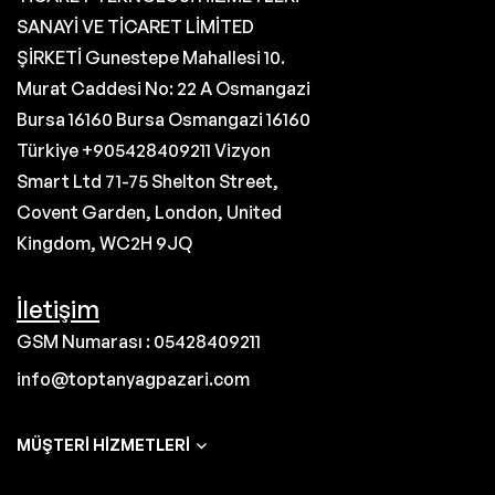
SANAYİ VE TİCARET LİMİTED
ŞİRKETİ Gunestepe Mahallesi 10.
Murat Caddesi No: 22 A Osmangazi
Bursa 16160 Bursa Osmangazi 16160
Türkiye +905428409211 Vizyon
Smart Ltd 71-75 Shelton Street,
Covent Garden, London, United
Kingdom, WC2H 9JQ
İletişim
GSM Numarası : 05428409211
info@toptanyagpazari.com
MÜŞTERI HIZMETLERI