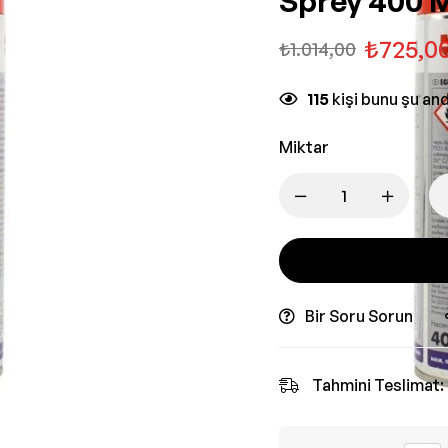
Sprey 400 
₺
725,0
₺
1.014,00
115
kişi bunu şu an
Miktar
Bir Soru Sorun
Tahmini Teslimat: