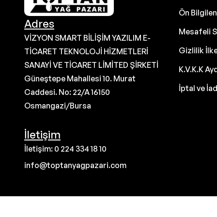
Ön Bilgil
Adres
Mesafeli S
VİZYON SMART BİLİŞİM YAZILIM E-
Gizlilik İlk
TİCARET TEKNOLOJİ HİZMETLERİ
SANAYİ VE TİCARET LİMİTED ŞİRKETİ
K.V.K.K Ay
Güneştepe Mahallesi 10. Murat
İptal ve İa
Caddesi. No: 22/A 16150
Osmangazi/Bursa
İletişim
İletişim: 0 224 334 18 10
info@toptanyagpazari.com