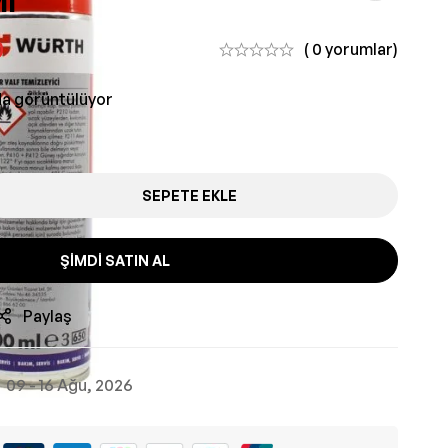
Ml
0
( 0 yorumlar)
da görüntülüyor
SEPETE EKLE
ŞIMDI SATIN AL
Paylaş
09 - 16 Ağu, 2026