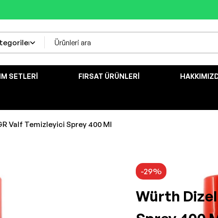
IM SETLERI
FIRSAT ÜRÜNLERI
HAKKIMIZ
GR Valf Temizleyici Sprey 400 Ml
-29%
Würth Dizel