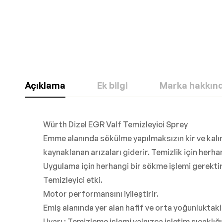
Açıklama
Ek bilgi
Marka hakkın
Würth Dizel EGR Valf Temizleyici Sprey
Emme alanında sökülme yapılmaksızın kir ve kalınt
kaynaklanan arızaları giderir. Temizlik için herh
Uygulama için herhangi bir sökme işlemi gerekti
Temizleyici etki.
Motor performansını iyileştirir.
Emiş alanında yer alan hafif ve orta yoğunluktaki k
Uyarı : Temizleme işlemi yalnızca işletim sıcaklığ