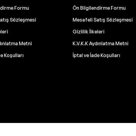
endirme Formu
Ön Bilgilendirme Formu
atış Sözleşmesi
Mesafeli Satış Sözleşmesi
eleri
Gizlilik İlkeleri
dınlatma Metni
K.V.K.K Aydınlatma Metni
de Koşulları
İptal ve İade Koşulları