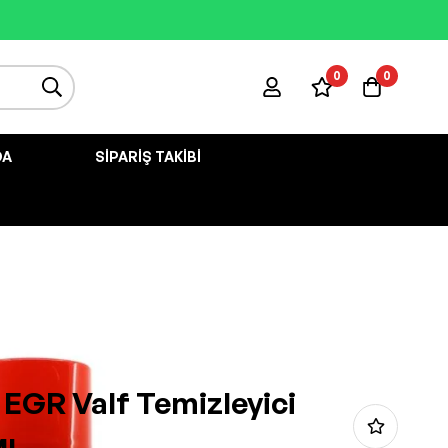
0
0
DA
SIPARIŞ TAKIBI
 EGR Valf Temizleyici