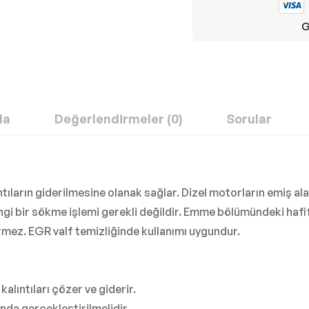
G
da
Değerlendirmeler (0)
Sorular
ıların giderilmesine olanak sağlar. Dizel motorların emiş alan
angi bir sökme işlemi gerekli değildir. Emme bölümündeki hafif 
rmez. EGR valf temizliğinde kullanımı uygundur.
alıntıları çözer ve giderir.
ında gerçekleştirilmelidir.