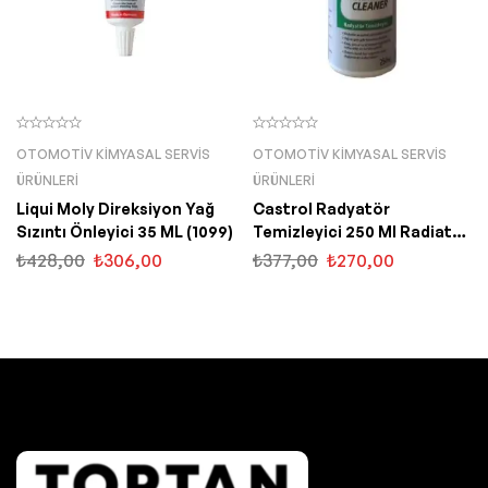
OTOMOTIV KIMYASAL SERVIS
OTOMOTIV KIMYASAL SERVIS
ÜRÜNLERI
ÜRÜNLERI
Liqui Moly Direksiyon Yağ
Castrol Radyatör
Sızıntı Önleyici 35 ML (1099)
Temizleyici 250 Ml Radiator
Cleaner
₺
428,00
₺
306,00
₺
377,00
₺
270,00