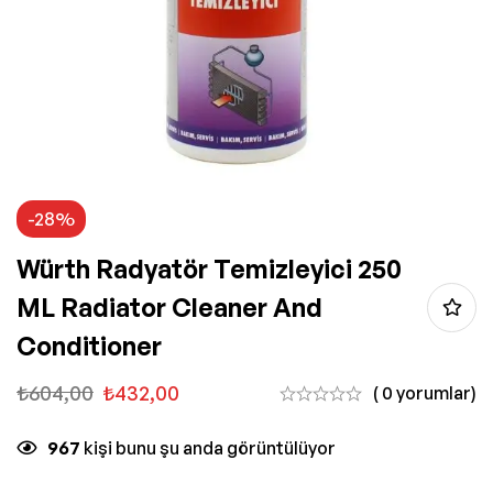
-28%
Würth Radyatör Temizleyici 250
ML Radiator Cleaner And
Conditioner
₺
604,00
₺
432,00
( 0 yorumlar)
967
kişi bunu şu anda görüntülüyor