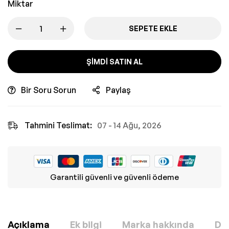
Miktar
SEPETE EKLE
ŞIMDI SATIN AL
Bir Soru Sorun
Paylaş
Tahmini Teslimat:
07 - 14 Ağu, 2026
Garantili güvenli ve güvenli ödeme
Açıklama
Ek bilgi
Marka hakkında
Değ